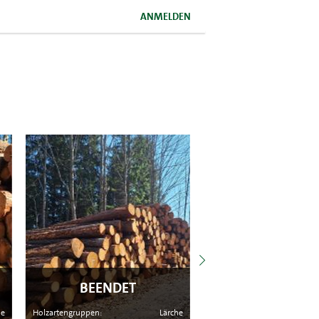
ANMELDEN
BEENDET
BEENDET
he
Holzartengruppen:
Lärche
Holzartengruppen: