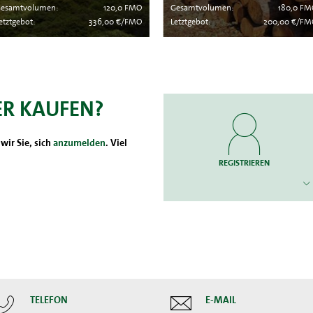
esamtvolumen:
120,0 FMO
Gesamtvolumen:
180,0 F
etztgebot:
336,00 €/FMO
Letztgebot:
200,00 €/F
ER KAUFEN?
wir Sie, sich
anzumelden
. Viel
REGISTRIEREN
TELEFON
E-MAIL