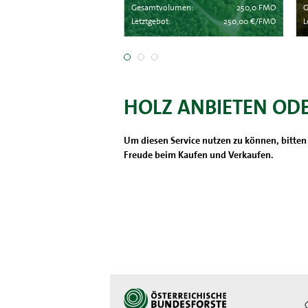
umen:
60,0 FMO
Gesamtvolumen:
250,0 FMO
G
350,00 €/FMO
Letztgebot:
250,00 €/FMO
L
HOLZ ANBIETEN OD
Um diesen Service nutzen zu können, bitten 
Freude beim Kaufen und Verkaufen.