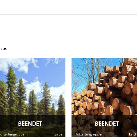
ste.
BEENDET
BEENDET
olzartengruppen:
Zirbe
Holzartengruppen:
Lärc