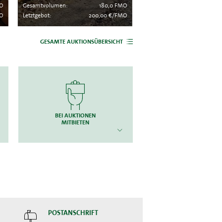
MO
Gesamtvolumen:
180,0 FMO
Gesamtvolumen:
MO
Letztgebot:
200,00 €/FMO
Letztgebot:
20
GESAMTE AUKTIONSÜBERSICHT
BEI AUKTIONEN
MITBIETEN
POSTANSCHRIFT